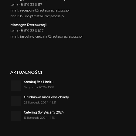
tel. +48 519 336 117
mail: recepcja@restauracjaboss.pl
mail: biuro@restauracjaboss.pl
Manager Restauracji
tel. +48 519 336 107
mail: jaroslaw.gebala@restauracjaboss.pl
AKTUALNOŚCI
Smakuj Bez Limitu
3 stycznia 2025 - 10:58
Grudniowe niedzielne obiady
29 listopada 2024 - 15:51
Catering Świąteczny 2024
13 listopada 2024 - 11:16