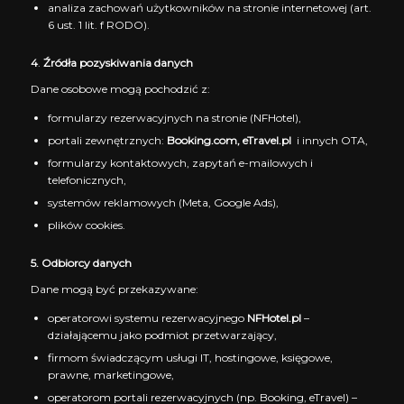
analiza zachowań użytkowników na stronie internetowej (art.
6 ust. 1 lit. f RODO).
4
.
Źródła pozyskiwania danych
Dane osobowe mogą pochodzić z:
formularzy rezerwacyjnych na stronie (NFHotel),
portali zewnętrznych:
Booking.com, eTravel.pl
i innych OTA,
formularzy kontaktowych, zapytań e-mailowych i
telefonicznych,
systemów reklamowych (Meta, Google Ads),
plików cookies.
5. Odbiorcy danych
Dane mogą być przekazywane:
operatorowi systemu rezerwacyjnego
NFHotel.pl
–
działającemu jako podmiot przetwarzający,
firmom świadczącym usługi IT, hostingowe, księgowe,
prawne, marketingowe,
operatorom portali rezerwacyjnych (np. Booking, eTravel) –