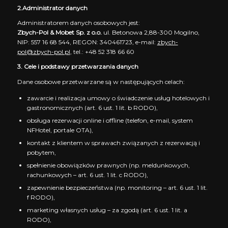
2.Administrator danych
Administratorem danych osobowych jest:
Zbych-Pol & Mobet Sp. z o.o.
ul. Betonowa 2,88-300 Mogilno,
NIP: 557 16 68 544, REGON: 340461723, e-mail:
zbych-
pol@zbych-pol.pl
, tel.: +48 52 318 66 60
3. Cele i podstawy przetwarzania danych
Dane osobowe przetwarzane są w następujących celach:
zawarcie i realizacja umowy o świadczenie usług hotelowych i
gastronomicznych (art. 6 ust. 1 lit. b RODO),
obsługa rezerwacji online i offline (telefon, e-mail, system
NFHotel, portale OTA),
kontakt z klientem w sprawach związanych z rezerwacją i
pobytem,
spełnienie obowiązków prawnych (np. meldunkowych,
rachunkowych – art. 6 ust. 1 lit. c RODO),
zapewnienie bezpieczeństwa (np. monitoring – art. 6 ust. 1 lit.
f RODO),
marketing własnych usług – za zgodą (art. 6 ust. 1 lit. a
RODO),